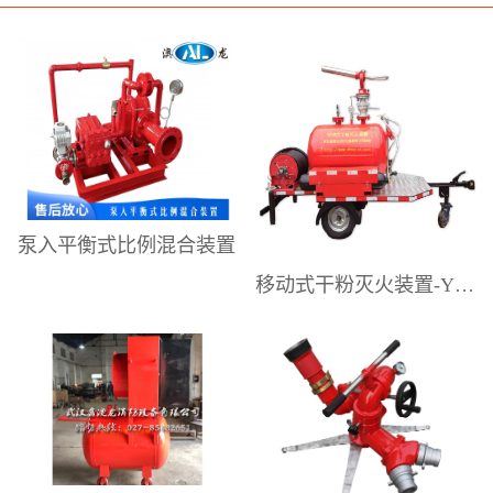
研发、制造、销售和技术服务。提供
专业的泡沫灭火系统设计解决方案、
高性能的泡沫灭火设备，以及较为完
善的售后技术和设备应用维护服务。
为工业企业供应配套消防产品。是国
内具有影响力的泡沫灭火设备专业制
造商之一。澳龙公司主要生产销售：
泵入平衡式比例混合装置
压力式泡沫比例混合装置、平衡式泡
移动式干粉灭火装置-YGFZ系列
沫比例混合装置、移动式泡沫灭火装
置（泡沫手推车）、移动式泡沫炮、
消防水炮、消防泡沫炮、泡沫-水两用
炮、移动式泡沫自摆炮、电动遥控
炮、隧道泡沫消火栓箱、室内外消防
栓、消防炮塔、泡沫降落槽，中、低