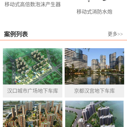
移动式高倍数泡沫产生器
倍泡沫枪、泡沫喷头，高、中、低倍
移动式消防水炮
数泡沫发生器、高.中.低倍数消防泡沫
灭火剂等。澳龙本着长期服务于泡沫
设备和泡沫设计的高科技前沿阵地，
案例列表
更多>>
专业从事于居民、企业、政府机关、
公共事业单位的消防产品提供与服
务。澳龙公司坚持信用第一 、高质量
为基准， 重视品德操守、渴求变革突
破、力求绩效最优 ，服务于群众、接
受客户反馈意见，汲取市场经验，跟
汉口城市广场地下车库
京都汉宫地下车库
随国家发展步伐，完善并提高自身企
业精神。将产品做到精益求精，努力
做到工匠精神，更好的为国家安防、
人民生命及财产安全建起一块坚硬的