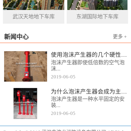
基石。
武汉天地地下车库
东湖国际地下车库
新闻中心
更多 +
使用泡沫产生器的几个硬性要求
泡沫产生器即使低倍数的空气泡
沫...
2019
-
06
-
05
器，它的用途便是发泡灭火，在
为什么泡沫产生器会成为主流灭火产品呢
消防领域当中泡沫产生器起到的
泡沫产生器是一种水平固定的安
作用颇大，而且它的保存也相对
装...
容易，...
2019
-
06
-
05
设备，它的灭火效果相对较好为
消防行业做出了突出贡献，形成