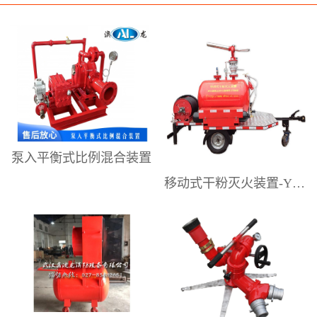
研发、制造、销售和技术服务。提供
专业的泡沫灭火系统设计解决方案、
高性能的泡沫灭火设备，以及较为完
善的售后技术和设备应用维护服务。
为工业企业供应配套消防产品。是国
内具有影响力的泡沫灭火设备专业制
造商之一。澳龙公司主要生产销售：
泵入平衡式比例混合装置
压力式泡沫比例混合装置、平衡式泡
移动式干粉灭火装置-YGFZ系列
沫比例混合装置、移动式泡沫灭火装
置（泡沫手推车）、移动式泡沫炮、
消防水炮、消防泡沫炮、泡沫-水两用
炮、移动式泡沫自摆炮、电动遥控
炮、隧道泡沫消火栓箱、室内外消防
栓、消防炮塔、泡沫降落槽，中、低