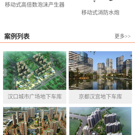
移动式高倍数泡沫产生器
倍泡沫枪、泡沫喷头，高、中、低倍
移动式消防水炮
数泡沫发生器、高.中.低倍数消防泡沫
灭火剂等。澳龙本着长期服务于泡沫
设备和泡沫设计的高科技前沿阵地，
案例列表
更多>>
专业从事于居民、企业、政府机关、
公共事业单位的消防产品提供与服
务。澳龙公司坚持信用第一 、高质量
为基准， 重视品德操守、渴求变革突
破、力求绩效最优 ，服务于群众、接
受客户反馈意见，汲取市场经验，跟
汉口城市广场地下车库
京都汉宫地下车库
随国家发展步伐，完善并提高自身企
业精神。将产品做到精益求精，努力
做到工匠精神，更好的为国家安防、
人民生命及财产安全建起一块坚硬的