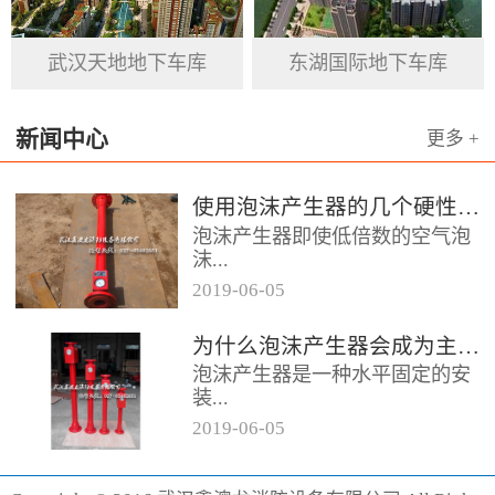
基石。
武汉天地地下车库
东湖国际地下车库
新闻中心
更多 +
使用泡沫产生器的几个硬性要求
泡沫产生器即使低倍数的空气泡
沫...
2019
-
06
-
05
器，它的用途便是发泡灭火，在
为什么泡沫产生器会成为主流灭火产品呢
消防领域当中泡沫产生器起到的
泡沫产生器是一种水平固定的安
作用颇大，而且它的保存也相对
装...
容易，...
2019
-
06
-
05
设备，它的灭火效果相对较好为
消防行业做出了突出贡献，形成