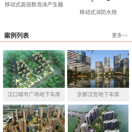
移动式高倍数泡沫产生器
倍泡沫枪、泡沫喷头，高、中、低倍
移动式消防水炮
数泡沫发生器、高.中.低倍数消防泡沫
灭火剂等。澳龙本着长期服务于泡沫
设备和泡沫设计的高科技前沿阵地，
案例列表
更多>>
专业从事于居民、企业、政府机关、
公共事业单位的消防产品提供与服
务。澳龙公司坚持信用第一 、高质量
为基准， 重视品德操守、渴求变革突
破、力求绩效最优 ，服务于群众、接
受客户反馈意见，汲取市场经验，跟
汉口城市广场地下车库
京都汉宫地下车库
随国家发展步伐，完善并提高自身企
业精神。将产品做到精益求精，努力
做到工匠精神，更好的为国家安防、
人民生命及财产安全建起一块坚硬的