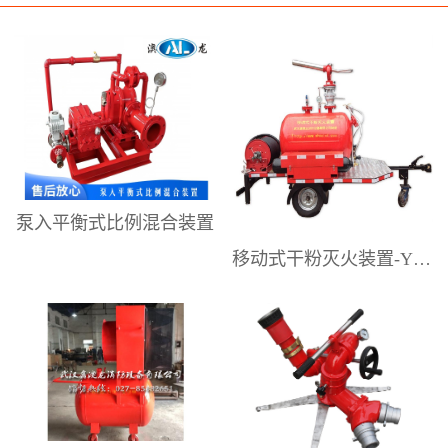
研发、制造、销售和技术服务。提供
专业的泡沫灭火系统设计解决方案、
高性能的泡沫灭火设备，以及较为完
善的售后技术和设备应用维护服务。
为工业企业供应配套消防产品。是国
内具有影响力的泡沫灭火设备专业制
造商之一。澳龙公司主要生产销售：
泵入平衡式比例混合装置
压力式泡沫比例混合装置、平衡式泡
移动式干粉灭火装置-YGFZ系列
沫比例混合装置、移动式泡沫灭火装
置（泡沫手推车）、移动式泡沫炮、
消防水炮、消防泡沫炮、泡沫-水两用
炮、移动式泡沫自摆炮、电动遥控
炮、隧道泡沫消火栓箱、室内外消防
栓、消防炮塔、泡沫降落槽，中、低