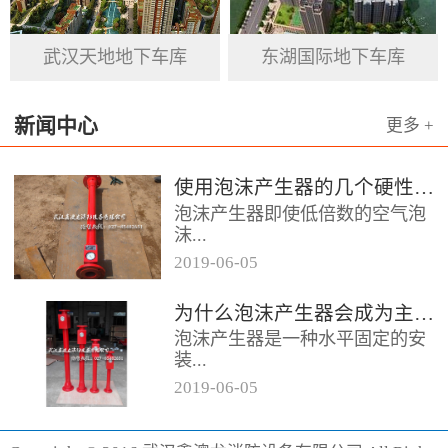
基石。
武汉天地地下车库
东湖国际地下车库
新闻中心
更多 +
使用泡沫产生器的几个硬性要求
泡沫产生器即使低倍数的空气泡
沫...
2019
-
06
-
05
器，它的用途便是发泡灭火，在
为什么泡沫产生器会成为主流灭火产品呢
消防领域当中泡沫产生器起到的
泡沫产生器是一种水平固定的安
作用颇大，而且它的保存也相对
装...
容易，...
2019
-
06
-
05
设备，它的灭火效果相对较好为
消防行业做出了突出贡献，形成