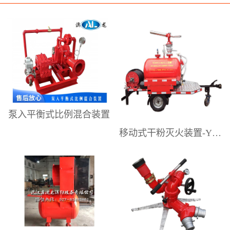
研发、制造、销售和技术服务。提供
专业的泡沫灭火系统设计解决方案、
高性能的泡沫灭火设备，以及较为完
善的售后技术和设备应用维护服务。
为工业企业供应配套消防产品。是国
内具有影响力的泡沫灭火设备专业制
造商之一。澳龙公司主要生产销售：
泵入平衡式比例混合装置
压力式泡沫比例混合装置、平衡式泡
移动式干粉灭火装置-YGFZ系列
沫比例混合装置、移动式泡沫灭火装
置（泡沫手推车）、移动式泡沫炮、
消防水炮、消防泡沫炮、泡沫-水两用
炮、移动式泡沫自摆炮、电动遥控
炮、隧道泡沫消火栓箱、室内外消防
栓、消防炮塔、泡沫降落槽，中、低