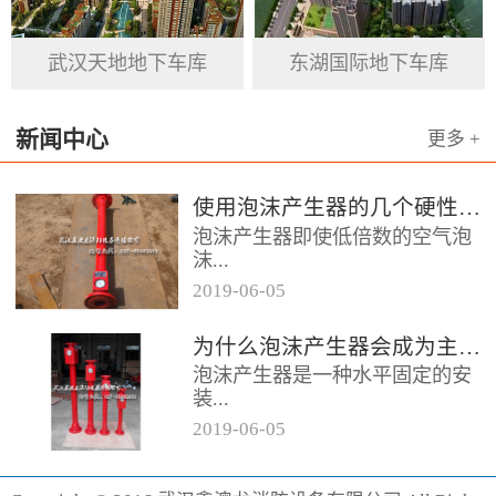
基石。
武汉天地地下车库
东湖国际地下车库
新闻中心
更多 +
使用泡沫产生器的几个硬性要求
泡沫产生器即使低倍数的空气泡
沫...
2019
-
06
-
05
器，它的用途便是发泡灭火，在
为什么泡沫产生器会成为主流灭火产品呢
消防领域当中泡沫产生器起到的
泡沫产生器是一种水平固定的安
作用颇大，而且它的保存也相对
装...
容易，...
2019
-
06
-
05
设备，它的灭火效果相对较好为
消防行业做出了突出贡献，形成