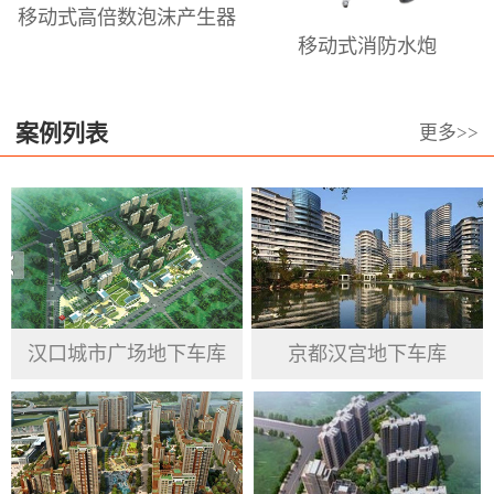
移动式高倍数泡沫产生器
倍泡沫枪、泡沫喷头，高、中、低倍
移动式消防水炮
数泡沫发生器、高.中.低倍数消防泡沫
灭火剂等。澳龙本着长期服务于泡沫
设备和泡沫设计的高科技前沿阵地，
案例列表
更多>>
专业从事于居民、企业、政府机关、
公共事业单位的消防产品提供与服
务。澳龙公司坚持信用第一 、高质量
为基准， 重视品德操守、渴求变革突
破、力求绩效最优 ，服务于群众、接
受客户反馈意见，汲取市场经验，跟
汉口城市广场地下车库
京都汉宫地下车库
随国家发展步伐，完善并提高自身企
业精神。将产品做到精益求精，努力
做到工匠精神，更好的为国家安防、
人民生命及财产安全建起一块坚硬的