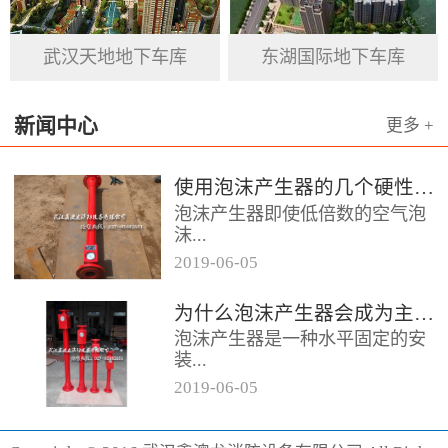
基石。
武汉天地地下车库
东湖国际地下车库
新闻中心
更多 +
使用泡沫产生器的几个硬性要求
泡沫产生器即使低倍数的空气泡
沫...
2019
-
06
-
05
器，它的用途便是发泡灭火，在
为什么泡沫产生器会成为主流灭火产品呢
消防领域当中泡沫产生器起到的
泡沫产生器是一种水平固定的安
作用颇大，而且它的保存也相对
装...
容易，...
2019
-
06
-
05
设备，它的灭火效果相对较好为
消防行业做出了突出贡献，形成