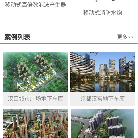
移动式高倍数泡沫产生器
倍泡沫枪、泡沫喷头，高、中、低倍
移动式消防水炮
数泡沫发生器、高.中.低倍数消防泡沫
灭火剂等。澳龙本着长期服务于泡沫
设备和泡沫设计的高科技前沿阵地，
案例列表
更多>>
专业从事于居民、企业、政府机关、
公共事业单位的消防产品提供与服
务。澳龙公司坚持信用第一 、高质量
为基准， 重视品德操守、渴求变革突
破、力求绩效最优 ，服务于群众、接
受客户反馈意见，汲取市场经验，跟
汉口城市广场地下车库
京都汉宫地下车库
随国家发展步伐，完善并提高自身企
业精神。将产品做到精益求精，努力
做到工匠精神，更好的为国家安防、
人民生命及财产安全建起一块坚硬的