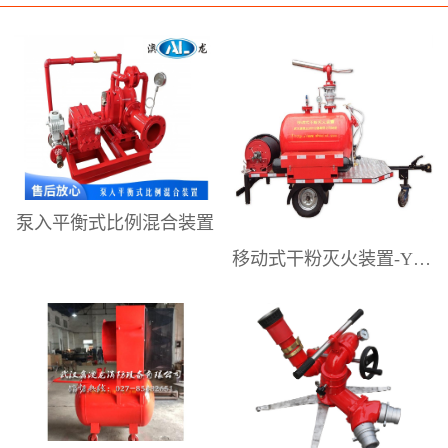
研发、制造、销售和技术服务。提供
专业的泡沫灭火系统设计解决方案、
高性能的泡沫灭火设备，以及较为完
善的售后技术和设备应用维护服务。
为工业企业供应配套消防产品。是国
内具有影响力的泡沫灭火设备专业制
造商之一。澳龙公司主要生产销售：
泵入平衡式比例混合装置
压力式泡沫比例混合装置、平衡式泡
移动式干粉灭火装置-YGFZ系列
沫比例混合装置、移动式泡沫灭火装
置（泡沫手推车）、移动式泡沫炮、
消防水炮、消防泡沫炮、泡沫-水两用
炮、移动式泡沫自摆炮、电动遥控
炮、隧道泡沫消火栓箱、室内外消防
栓、消防炮塔、泡沫降落槽，中、低