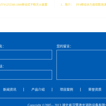
简介YGFZ500-1000移动式干粉灭火装置
1．简介： PF4移动水力高倍数泡
于干粉消防车和干粉固定装置之间的一
是由400L的移动泡沫液罐、比例混
型消防装备。它兼收并蓄了其两种消防
倍数发生器等组成。 由水泵供应
的优点，并对两者操作比较繁琐的痹端
比例混合器按3%或6%的比例形成
了科学创新，使之操作更加简练；使用
在压力下输送给发生器，当压力混
可靠。本装置主要用于油田、油库、气
喷嘴受到冲击而快速旋转带动风扇
名：
您的留言：
飞机库、大型仓库、民、军用机场，特
流，吹起混合液产生泡沫群覆盖火
用于石化企业、油气管线的施工和维修
温，隔氧灭火，还能起到保护现场
；以及有火灾隐患的固定目标。 2工作
等作用，也可拧下连接高倍发生器
话：
理2.1干粉系统工作原理 以氮气为动力,
接扣，接上泡沫枪作距离灭火。 2.
粉罐内氮气和干粉进行能量的转换，即
（1）.该型水力高倍数泡沫发生器
氮气的压力势能转换为干粉的动能,通过
重量轻、发泡量大。（2）.该型发
新闻资讯
产品介绍
项目案例
荣誉资质
发射装置(干粉炮或干粉枪)进行发射。3
根据安装环境做个方位安装，也可
操作方法正确的操作，合理的使用，不
何区域直接对保护物发泡灭火。（3
使设备迅速投入战斗，顺利完成灭火任
火区内未能及时躲避的人员，可掩
Copyright ©2005 - 2013 湖北省汉楚澳龙消防设备有