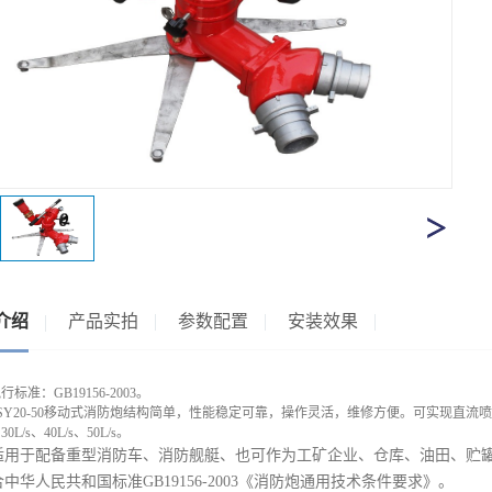
介绍
产品实拍
参数配置
安装效果
执行标准：
GB19156-2003
。
SY20-50
移动式消防炮结构简单，性能稳定可靠，操作灵活，维修方便。可实现直流喷
、
30L/s
、
40L/s
、
50L/s
。
适用于配备重型消防车、消防舰艇、也可作为工矿企业、仓库、油田、贮
合中华人民共和国标准
GB19156-2003
《消防炮通用技术条件要求》。