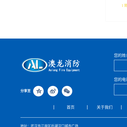
1 
是介
种新
装备
进行
更加
您的姓
站、
别适
现场
您的电
原
在干
分享至
将
首页
关于我们
干粉
使用
仅能
地址：武汉市江岸区后湖汉口城市广场