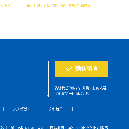
沫发生器
执行标准：GB19156-2003。PSY20-50移动
合器、高
式消防炮结构简单，性能稳定可靠，操作灵
压力水经
活，维修方便。可实现直流喷射和喷雾喷射
混合液，
两种形式，以适应多种灭火场所的需求。其
合液穿过
流量为20L/s、30L/s、40L/s、50L/s。产品适
产生风
用于配备重型消防车、消防舰艇、也可作为
点，降
工矿企业、仓库、油田、贮罐的固定式消防
人员安全
灭火设备，主要规格、技术参数及性能均符
的水带连
合中华人民共和国标准GB19156-2003《消
特性：
防炮通用技术条件要求》。
告诉我您的需求，并提交你的内容
体积小、
我们将第一时间联系您！
生器可以
人力资源
联系我们
移动到任
）.在灭
入泡沫群
限公司
犀牛云提供企业云服务
鄂ICP备16025083号-1
网站地图