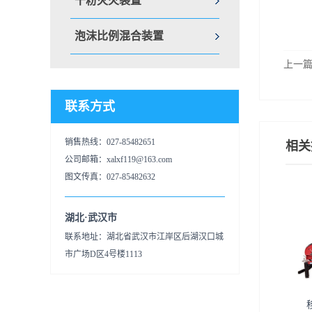
干粉灭火装置
泡沫比例混合装置
上一
联系方式
销售热线：027-85482651
相关
公司邮箱：xalxf119@163.com
图文传真：027-85482632
湖北·武汉市
联系地址：湖北省武汉市江岸区后湖汉口城
市广场D区4号楼1113