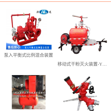
研发、制造、销售和技术服务。提供
专业的泡沫灭火系统设计解决方案、
高性能的泡沫灭火设备，以及较为完
善的售后技术和设备应用维护服务。
为工业企业供应配套消防产品。是国
内具有影响力的泡沫灭火设备专业制
造商之一。澳龙公司主要生产销售：
泵入平衡式比例混合装置
压力式泡沫比例混合装置、平衡式泡
移动式干粉灭火装置-YGFZ系列
沫比例混合装置、移动式泡沫灭火装
置（泡沫手推车）、移动式泡沫炮、
消防水炮、消防泡沫炮、泡沫-水两用
炮、移动式泡沫自摆炮、电动遥控
炮、隧道泡沫消火栓箱、室内外消防
栓、消防炮塔、泡沫降落槽，中、低