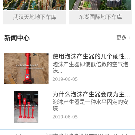
基石。
武汉天地地下车库
东湖国际地下车库
新闻中心
更多 +
使用泡沫产生器的几个硬性要求
泡沫产生器即使低倍数的空气泡
沫...
2019
-
06
-
05
器，它的用途便是发泡灭火，在
为什么泡沫产生器会成为主流灭火产品呢
消防领域当中泡沫产生器起到的
泡沫产生器是一种水平固定的安
作用颇大，而且它的保存也相对
装...
容易，...
2019
-
06
-
05
设备，它的灭火效果相对较好为
消防行业做出了突出贡献，形成