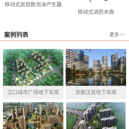
移动式高倍数泡沫产生器
倍泡沫枪、泡沫喷头，高、中、低倍
移动式消防水炮
数泡沫发生器、高.中.低倍数消防泡沫
灭火剂等。澳龙本着长期服务于泡沫
设备和泡沫设计的高科技前沿阵地，
案例列表
更多>>
专业从事于居民、企业、政府机关、
公共事业单位的消防产品提供与服
务。澳龙公司坚持信用第一 、高质量
为基准， 重视品德操守、渴求变革突
破、力求绩效最优 ，服务于群众、接
受客户反馈意见，汲取市场经验，跟
汉口城市广场地下车库
京都汉宫地下车库
随国家发展步伐，完善并提高自身企
业精神。将产品做到精益求精，努力
做到工匠精神，更好的为国家安防、
人民生命及财产安全建起一块坚硬的