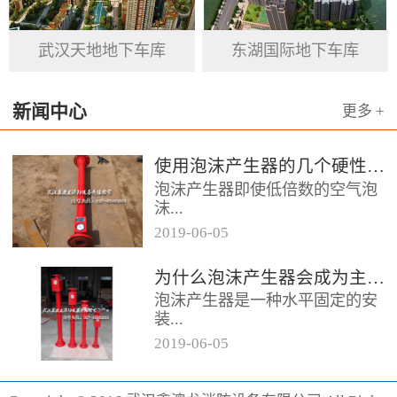
基石。
武汉天地地下车库
东湖国际地下车库
新闻中心
更多 +
使用泡沫产生器的几个硬性要求
泡沫产生器即使低倍数的空气泡
沫...
2019
-
06
-
05
器，它的用途便是发泡灭火，在
为什么泡沫产生器会成为主流灭火产品呢
消防领域当中泡沫产生器起到的
泡沫产生器是一种水平固定的安
作用颇大，而且它的保存也相对
装...
容易，...
2019
-
06
-
05
设备，它的灭火效果相对较好为
消防行业做出了突出贡献，形成