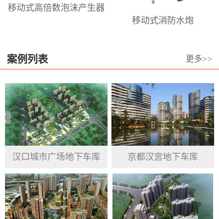
移动式高倍数泡沫产生器
倍泡沫枪、泡沫喷头，高、中、低倍
移动式消防水炮
数泡沫发生器、高.中.低倍数消防泡沫
灭火剂等。澳龙本着长期服务于泡沫
设备和泡沫设计的高科技前沿阵地，
案例列表
更多>>
专业从事于居民、企业、政府机关、
公共事业单位的消防产品提供与服
务。澳龙公司坚持信用第一 、高质量
为基准， 重视品德操守、渴求变革突
破、力求绩效最优 ，服务于群众、接
受客户反馈意见，汲取市场经验，跟
汉口城市广场地下车库
京都汉宫地下车库
随国家发展步伐，完善并提高自身企
业精神。将产品做到精益求精，努力
做到工匠精神，更好的为国家安防、
人民生命及财产安全建起一块坚硬的