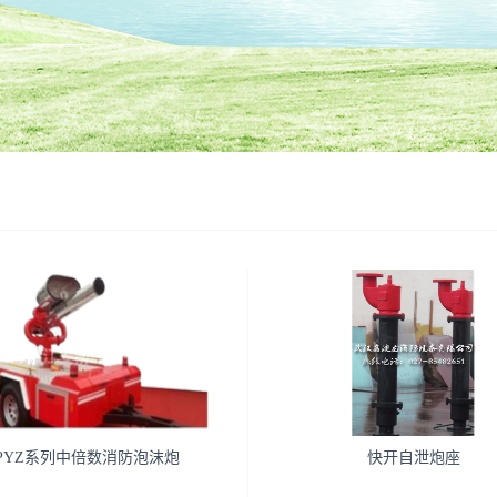
PYZ系列中倍数消防泡沫炮
快开自泄炮座