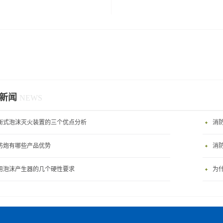
新闻
NEWS
衡式泡沫灭火装置的三个优点分析
消
防炮有哪些产品优势
消
用泡沫产生器的几个硬性要求
为