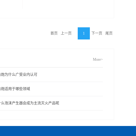
首页
上一页
1
下一页
尾页
More>
防炮为什么广受业内认可
防炮适用于哪些领域
什么泡沫产生器会成为主流灭火产品呢