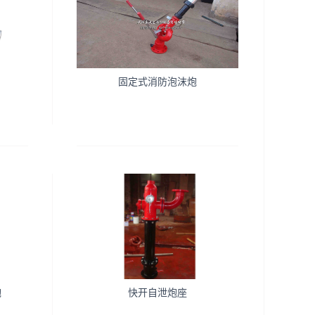
固定式消防泡沫炮
炮
快开自泄炮座