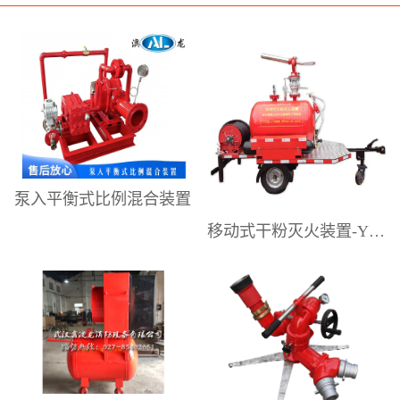
研发、制造、销售和技术服务。提供
专业的泡沫灭火系统设计解决方案、
高性能的泡沫灭火设备，以及较为完
善的售后技术和设备应用维护服务。
为工业企业供应配套消防产品。是国
内具有影响力的泡沫灭火设备专业制
造商之一。澳龙公司主要生产销售：
泵入平衡式比例混合装置
压力式泡沫比例混合装置、平衡式泡
移动式干粉灭火装置-YGFZ系列
沫比例混合装置、移动式泡沫灭火装
置（泡沫手推车）、移动式泡沫炮、
消防水炮、消防泡沫炮、泡沫-水两用
炮、移动式泡沫自摆炮、电动遥控
炮、隧道泡沫消火栓箱、室内外消防
栓、消防炮塔、泡沫降落槽，中、低