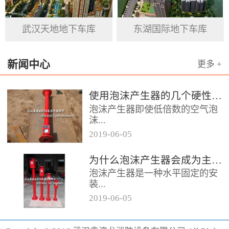
基石。
武汉天地地下车库
东湖国际地下车库
新闻中心
更多 +
使用泡沫产生器的几个硬性要求
泡沫产生器即使低倍数的空气泡
沫...
2019
-
06
-
05
器，它的用途便是发泡灭火，在
为什么泡沫产生器会成为主流灭火产品呢
消防领域当中泡沫产生器起到的
泡沫产生器是一种水平固定的安
作用颇大，而且它的保存也相对
装...
容易，...
2019
-
06
-
05
设备，它的灭火效果相对较好为
消防行业做出了突出贡献，形成