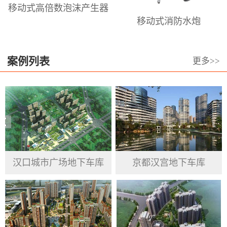
移动式高倍数泡沫产生器
倍泡沫枪、泡沫喷头，高、中、低倍
移动式消防水炮
数泡沫发生器、高.中.低倍数消防泡沫
灭火剂等。澳龙本着长期服务于泡沫
设备和泡沫设计的高科技前沿阵地，
案例列表
更多>>
专业从事于居民、企业、政府机关、
公共事业单位的消防产品提供与服
务。澳龙公司坚持信用第一 、高质量
为基准， 重视品德操守、渴求变革突
破、力求绩效最优 ，服务于群众、接
受客户反馈意见，汲取市场经验，跟
汉口城市广场地下车库
京都汉宫地下车库
随国家发展步伐，完善并提高自身企
业精神。将产品做到精益求精，努力
做到工匠精神，更好的为国家安防、
人民生命及财产安全建起一块坚硬的