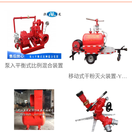
研发、制造、销售和技术服务。提供
专业的泡沫灭火系统设计解决方案、
高性能的泡沫灭火设备，以及较为完
善的售后技术和设备应用维护服务。
为工业企业供应配套消防产品。是国
内具有影响力的泡沫灭火设备专业制
造商之一。澳龙公司主要生产销售：
泵入平衡式比例混合装置
压力式泡沫比例混合装置、平衡式泡
移动式干粉灭火装置-YGFZ系列
沫比例混合装置、移动式泡沫灭火装
置（泡沫手推车）、移动式泡沫炮、
消防水炮、消防泡沫炮、泡沫-水两用
炮、移动式泡沫自摆炮、电动遥控
炮、隧道泡沫消火栓箱、室内外消防
栓、消防炮塔、泡沫降落槽，中、低