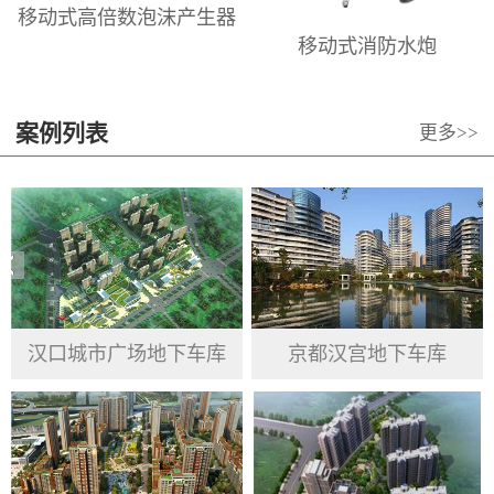
移动式高倍数泡沫产生器
倍泡沫枪、泡沫喷头，高、中、低倍
移动式消防水炮
数泡沫发生器、高.中.低倍数消防泡沫
灭火剂等。澳龙本着长期服务于泡沫
设备和泡沫设计的高科技前沿阵地，
案例列表
更多>>
专业从事于居民、企业、政府机关、
公共事业单位的消防产品提供与服
务。澳龙公司坚持信用第一 、高质量
为基准， 重视品德操守、渴求变革突
破、力求绩效最优 ，服务于群众、接
受客户反馈意见，汲取市场经验，跟
汉口城市广场地下车库
京都汉宫地下车库
随国家发展步伐，完善并提高自身企
业精神。将产品做到精益求精，努力
做到工匠精神，更好的为国家安防、
人民生命及财产安全建起一块坚硬的