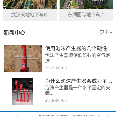
基石。
武汉天地地下车库
东湖国际地下车库
新闻中心
更多 +
使用泡沫产生器的几个硬性要求
泡沫产生器即使低倍数的空气泡
沫...
2019
-
06
-
05
器，它的用途便是发泡灭火，在
为什么泡沫产生器会成为主流灭火产品呢
消防领域当中泡沫产生器起到的
泡沫产生器是一种水平固定的安
作用颇大，而且它的保存也相对
装...
容易，...
2019
-
06
-
05
设备，它的灭火效果相对较好为
消防行业做出了突出贡献，形成